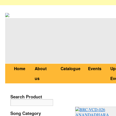
Home
About
Catalogue
Events
Up
us
Ev
Search Product
BRC-VCD-026 
Song Category