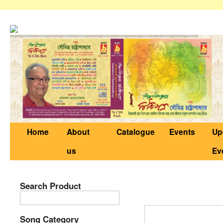
Home
About
Catalogue
Events
Up
us
Ev
Search Product
BRC-CD-255 SA
Song Category