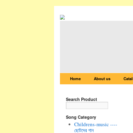
Home
About us
Cata
Search Product
Song Category
Childrens-music ----
ছোটদের গান