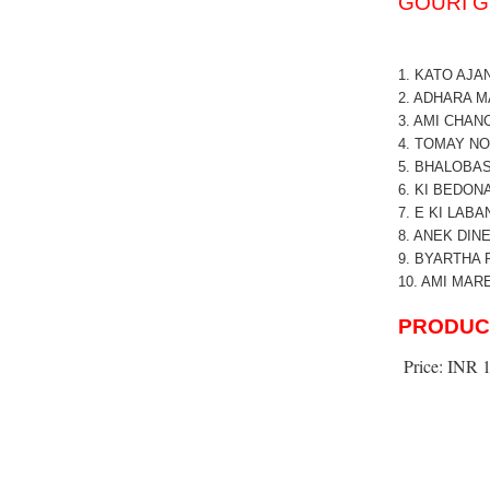
GOURI 
1. KATO AJA
2. ADHARA 
3. AMI CHAN
4. TOMAY N
5. BHALOBA
6. KI BEDON
7. E KI LAB
8. ANEK DI
9. BYARTHA
10. AMI MAR
PRODUC
Price:
INR 1