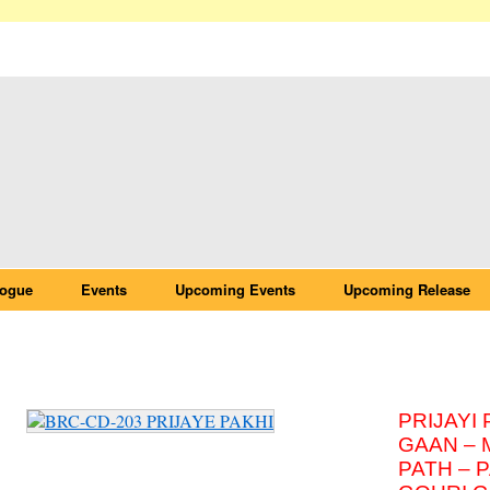
logue
Events
Upcoming Events
Upcoming Release
BRC-CD-203 PRIJAYE PAKHI
PRIJAYI 
GAAN – 
PATH – 